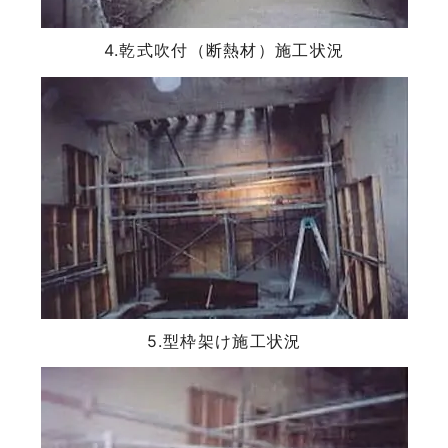
4.乾式吹付（断熱材）施工状況
5.型枠架け施工状況