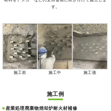
す。
施工前
施工中
施工後
施工例
産業処理廃棄物焼却炉耐火材補修